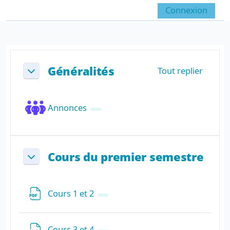
Passer au contenu principal
Connexion
Panneau latéral
Activer/désactiver la sai
Résumé de section
Généralités
Tout replier
Replier
Forum
Annonces
Cours du premier semestre
Replier
Fichier
Cours 1 et 2
Fichier
Cours 3 et 4