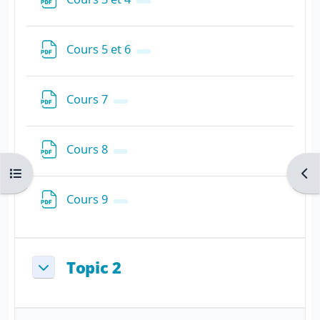
Fichier
Cours 5 et 6
Fichier
Cours 7
Fichier
Cours 8
Ouvrir l’index du cours
Ouvr
Fichier
Cours 9
Topic 2
Replier