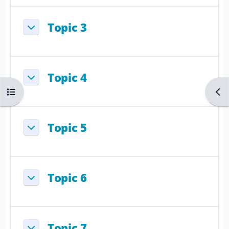
Topic 3
Replier
Topic 4
Replier
Ouvrir l’index du cours
Ouvr
Topic 5
Replier
Topic 6
Replier
Topic 7