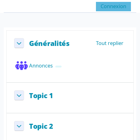
Passer au contenu principal
Connexion
Panneau latéral
Activer/désactiver la sai
Résumé de section
Généralités
Tout replier
Replier
Forum
Annonces
Topic 1
Replier
Topic 2
Replier