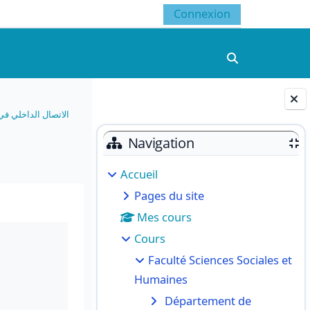
Connexion
Activer/désacti
الاتصال الداخلي ف
Blocs
Navigation
Accueil
Pages du site
Mes cours
Cours
Faculté Sciences Sociales et
Humaines
Département de