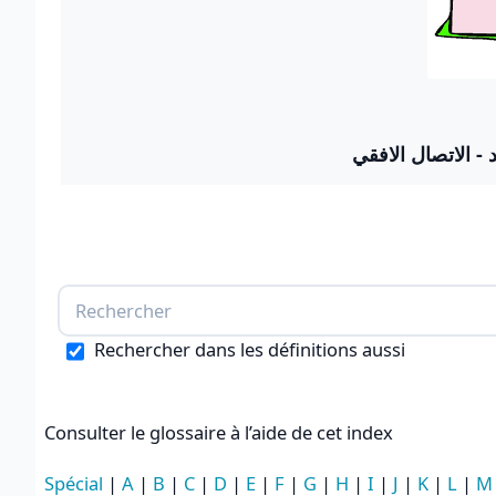
- - الاتصال الافقي
Rechercher dans les définitions aussi
Consulter le glossaire à l’aide de cet index
Spécial
|
A
|
B
|
C
|
D
|
E
|
F
|
G
|
H
|
I
|
J
|
K
|
L
|
M