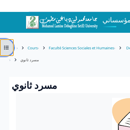
Passer au contenu principal
مؤسساتي
Ouvrir l’index du cours
Cours
Faculté Sciences Sociales et Humaines
Dé
مسرد ثانوي
مسرد ثانوي
Conditions d’achèvement