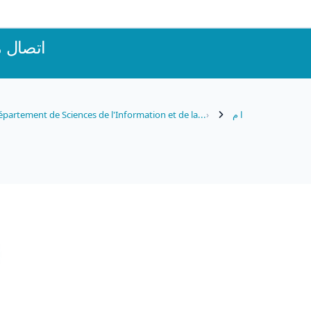
اتصال 
partement de Sciences de l'Information et de la...
ا م
(forums)
che (forums)