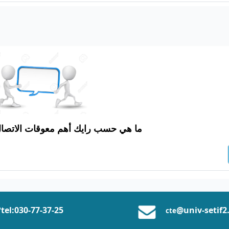
ما هي حسب رايك أهم معوقات الاتصا
tel:0
30-77-37
-25
@univ-setif2
cte