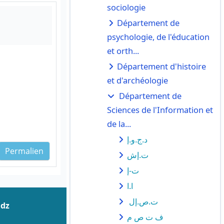
sociologie
Département de
psychologie, de l'éducation
et orth...
Département d'histoire
et d'archéologie
Département de
Sciences de l'Information et
de la...
د.ج.و.إ
Permalien
ت.إش
ت-إ
ا.ا
ت.ص.إل
.dz
ف ت ص م