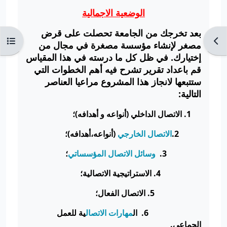
الوضعية الاجمالية
بعد
تخرجك من الجامعة تحصلت على قرض
Ouvrir l’index du cours
Ouvr
مصغر لإنشاء مؤسسة مصغرة في مجال من
إختيارك. في ظل كل ما درسته في هذا المقياس
قم باعداد تقرير تشرح فيه أهم الخطوات التي
ستتبعها لانجاز هذا المشروع مراعيا العناصر
التالية:
1. الاتصال الداخلي (أنواعه و أهدافه)؛
2.
الاتصال الخارجي
(أنواعه،أهدافه)؛
3.
وسائل الاتصال المؤسساتي
؛
4. الاستراتيجية الاتصالية؛
5. الاتصال الفعال؛
6. ال
مهارات الاتصال
ية للعمل
الجماعي.