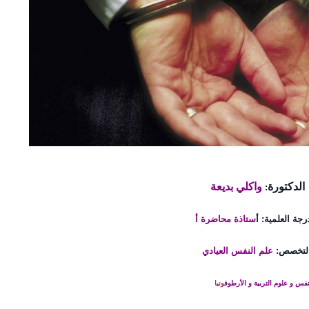
الدكتورة
واكلي بديعة
:
رجة العلمية: أ
ستاذة محاضرة أ
لتخصص:
علم
النفس العيادي
فس و علوم التربية و الأرطوف
وني
ا