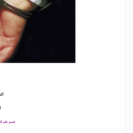
الد
ا
قسم علم الن