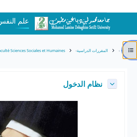
خطى إلى المحتوى الرئيسي
علم النفس
فتح فهرس المقرر
المقررات الدراسية
culté Sciences Sociales et Humaines
الخطوط العريضة للقسم
نظام الدخول
طي