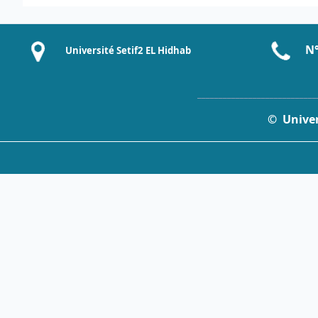
N°
Université Setif2 EL Hidhab
____________________________
© Univers