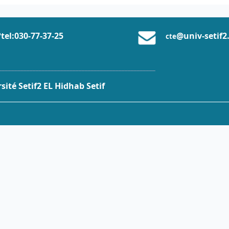
tel:0
30-77-37
-25
@univ-setif2
cte
___________________________________________________
ité Setif2 EL Hidhab Setif