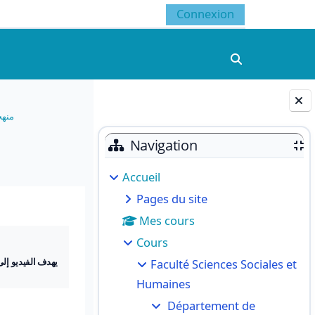
Connexion
Activer/désacti
منهج
Blocs
Navigation
Accueil
Pages du site
Mes cours
Cours
Faculté Sciences Sociales et
يهدف الفيديو إل
Humaines
Département de