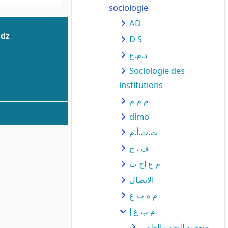
sociologie
AD
.dz
D S
د.م.غ
Sociologie des
institutions
م م م
dimo
ت.ت.أ.م
ف . خ
م ع إج ث
الاتصال
م ه ب ع
م ب ع إ
منهجية البحث العلمي