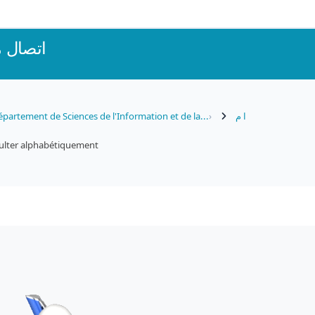
اتصال 
partement de Sciences de l'Information et de la...
ا م
ulter alphabétiquement