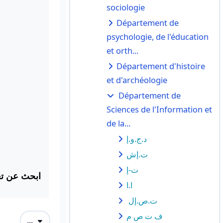
sociologie
Département de
psychologie, de l'éducation
et orth...
Département d'histoire
et d'archéologie
Département de
Sciences de l'Information et
de la...
د.ج.و.إ
ت.إش
ت-إ
ابحث عن تع:
ا.ا
ت.ص.إل
ف ت ص م
Exporter des articles
...