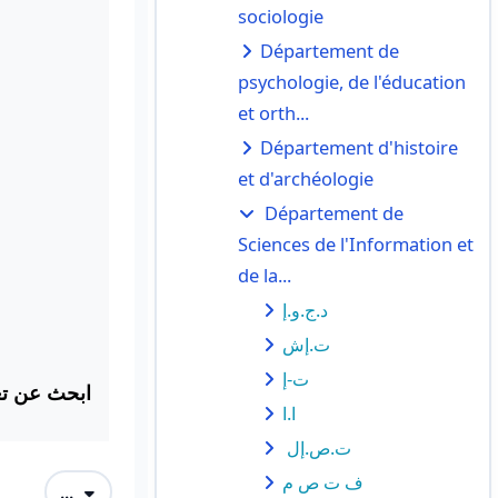
sociologie
Département de
psychologie, de l'éducation
et orth...
Département d'histoire
et d'archéologie
Département de
Sciences de l'Information et
de la...
د.ج.و.إ
ت.إش
ت-إ
ابحث عن تع:
ا.ا
ت.ص.إل
ف ت ص م
Exporter des articles
...