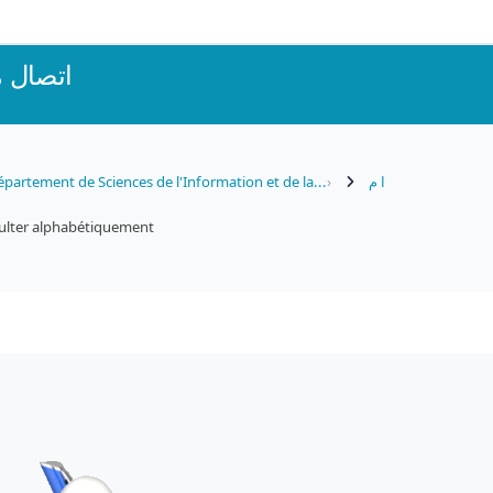
اتصال 
partement de Sciences de l'Information et de la...
ا م
ulter alphabétiquement