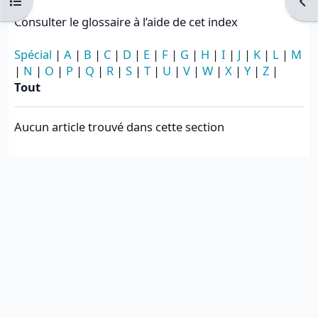
Ouvrir l’index du cours
Ouvr
Consulter le glossaire à l’aide de cet index
Spécial
|
A
|
B
|
C
|
D
|
E
|
F
|
G
|
H
|
I
|
J
|
K
|
L
|
M
|
N
|
O
|
P
|
Q
|
R
|
S
|
T
|
U
|
V
|
W
|
X
|
Y
|
Z
|
Tout
Aucun article trouvé dans cette section