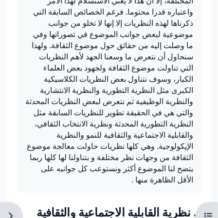
المختلفة، إلا أن هذا لا يعني الاستسلام لهذا الأمر
واعتباره قدرا محتوما. فرغم الخصائص السابقة التي
ذكرناها لهذه النظريات إلا إنها لا تخلو من جوانب
موضوعية لبعض جوانب الموضوع في تصوراتها وفي
ما وصلت إليه من حقائق حول موضوع الثقافة. ولهذا
سنحاول أن نتعرض ما وسعنا الجهد لأهم النظريات
التي تناولت موضوع الثقافة ولجهود بعض العلماء
الكبار، وسوف نتناول بعض النظريات الكلاسيكية
الكبرى مثل النظرية التطورية والنظرية الانتشارية
والنظرية الوظيفية ثم نتعرض لبعض النظريات المحدثة
والتي هي في الحقيقة تطوير للنظريات السابقة مثل
النظرية التطورية المحدثة ونظرية الانتخاب الثقافي،
والقابلية الاجتماعية والثقافية للنمو والنظرية
الإيكولوجية. وهي كلها نظريات حاولت معالجة موضوع
الثقافة من وجهات نظر مختلفة و بتناولنا لها كلها ربما
يتضح لنا الموضوع أكثر ونستوعب كل جوانبه على
الأقل الظاهرة منها .
8. نظرية القابلية الاجتماعية والثقافية
فتح فهرس المقرر
فتح دُ