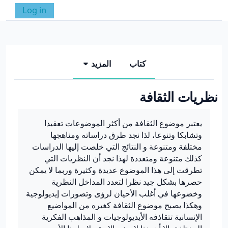
خطى إلى المحتوى الرئيسي
Log in
واجهة جانبية
تبديل إدخال البحث
كتاب
المزيد
نظريات الثقافة
متطلبات الإكمال
يعتبر موضوع الثقافة من أكثر الموضوعات تعقيدا
وتشابكا وتنوعا، لذا نجد طرق دراساته ومناهجها
مختلفة ومتنوعة و النتائج التي خلصت إليها الدراسات
كذلك متنوعة ومتعددة لهذا نجد أن النظريات التي
تطرقت إلى هذا الموضوع عديدة وكثيرة وربما لا يمكن
حصرها بشكل جيد نظرا لتعدد المداخل النظرية
وخضوعها في أغلب الأحيان لرؤى وتصورات إيديولوجية
وهكذا يصبح موضوع الثقافة كغيره من المواضيع
الإنسانية تتقاذفه الأيديولوجيات و المذاهب الفكرية