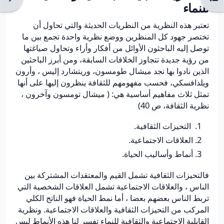
للنماء
تعتبر هذه النظرية من النظريات الحديثة والتي تحاول أن
تختصر جهود كل المنظرين ووضع نظرية واحدة تجمع بين ما
توصل إليه الباحثون الأوائل من أفكار وأراء وتحاول صياغتها
من رؤية جديدة تتجاوز الخلافات السابقة، ومن أبرز الباحثين
الذين نادوا بها نجد ميشال طومسون، وريتشارد إليس ، وأرون
ويلدافسكي، فحسب مفهومهم للثقافة ينظرون إليها على أنها
تمثل ثلاث مفاهيم أساسية هي: ( ميشال تومسون وآخرون ،
نظرية الثقافة، ص 40)
التحيزات الثقافية.
العلاقات الاجتماعية.
أنماط وأساليب الحياة.
فالتحيزات الثقافية تشمل القيم والمعتقدات المشتركة بين
الناس ، والعلاقات الاجتماعية تشمل العلاقات الشخصية التي
تربط الناس بعضهم بعضا ، أما نمط الحياة فهو الناتج الكلي
المركب من التحيزات الثقافية والعلاقات الاجتماعية. ونظرية
القابلية الاجتماعية والثقافية للنماء تفسر لنا هذه الأنماط ليس