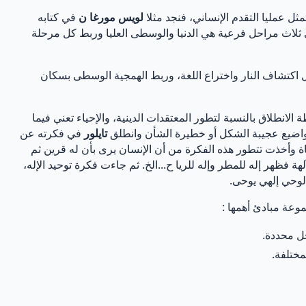
ل عمليا التقدم الإنساني، فنجد مثلا
لويس مورغا ن
في كتابه
 ثلاث مراحل فرعية هي الدنيا والوسطى العليا وربط كل مرحلة
 اكتشاف النار واختراع اللغة، وربط الهمجية الوسطى بسكان
لانطلاق بالنسبة لتطور المعتقدات الدينية، والإحياء تعني فيما
ومواضيع عجيبة الشكل أو خطيرة الشأن وانطلق
تايلور
في فكرته عن
ة وأخذت تتطور هذه الفكرة من أن الإنسان يرى بأن له قرين ثم
ة فظهر إله للمطر وإله للريا ح...الخ. ثم جاءت فكرة توحيد الإله،
ة لوحي إلهي يوحى.
وعة مبادئ أهمها :
حل محددة.
مختلفة.