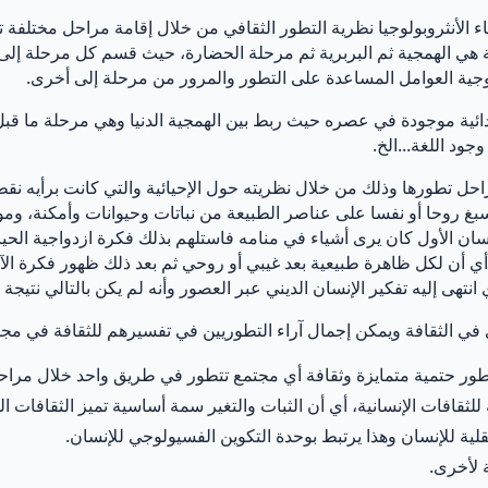
الأنثروبولوجيا نظرية التطور الثقافي من خلال إقامة مراحل مختلفة تمث
 هي الهمجية ثم البربرية ثم مرحلة الحضارة، حيث قسم كل مرحلة إلى
لوجية العوامل المساعدة على التطور والمرور من مرحلة إلى أخرى.
ئية موجودة في عصره حيث ربط بين الهمجية الدنيا وهي مرحلة ما قبل
جود اللغة...الخ.
ل تطورها وذلك من خلال نظريته حول الإحيائية والتي كانت برأيه نقطة ا
تسبغ روحا أو نفسا على عناصر الطبيعة من نباتات وحيوانات وأمكنة، 
سان الأول كان يرى أشياء في منامه فاستلهم بذلك فكرة ازدواجية الحيا
 أي أن لكل ظاهرة طبيعية بعد غيبي أو روحي ثم بعد ذلك ظهور فكرة الآله
 انتهى إليه تفكير الإنسان الديني عبر العصور وأنه لم يكن بالتالي نتيج
ي في الثقافة ويمكن إجمال آراء التطوريين في تفسيرهم للثقافة في مجم
حل تطور حتمية متمايزة وثقافة أي مجتمع تتطور في طريق واحد خلال مرا
لثقافات الإنسانية، أي أن الثبات والتغير سمة أساسية تميز الثقافات ال
قلية للإنسان وهذا يرتبط بوحدة التكوين الفسيولوجي للإنسان.
ة لأخرى.