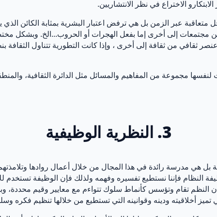
لابتكارو الاختراع في نظر الانتشاريين.
ل متعاقبة عبر الزمن بل هي ترفض اعتبار البشرية بمثابة الكائن الذي ين
من مجتمعات إلى أخرى إما بفعل الهجرات أو الحروب...الخ. وبشكل مختصر
ر ثقافي من ثقافة إلى أخرى ، وإذا كانت التطورية تتناول الثقافة بنظ
نفسها مجموعة من المفاهيم والمسائل مثل الدائرة الثقافية، والمنطقة ا
3. النظرية الوظيفية
ة بل هي مدرسة رائدة في هذا المجال من خلال أعمال روادها وتلامذتهم
ظيفة النظام فإننا نستطيع تفسيره وفهمه ولذلك فإن الوظيفة تستخدم للإ
 النظم تقام وتؤسس كأنماط سلوك تتواءم مع معايير وقيم محددة، وبهذ
 تميز أخلاقيته ودينه وقوانينه التي تستطيع من خلالها تنظيم فكره وسل