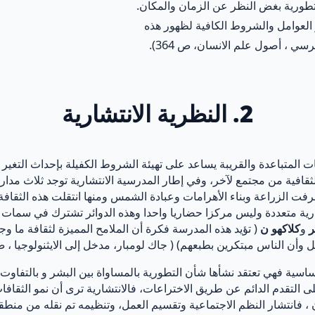
لتطورية بغض النظر عن الزمان والمكان.
 العوامل والشروط الكافية لظهور هذه
ي ، أصول علم الانسان، ص 364).
2. النظرية الانتشارية
فات المتباعدة والقريبة يساعد على تهيئة الشروط الكفيلة بإحداث التغير
 الثقافية من مجتمع لآخر، وفي إطار المدرسية الانتشارية توجد ثلاث مد
فت الزراعة وبناء الأهرامات وعبادة الشمس ومنها انتقلت هذه الثقافة إ
رية متعددة وليس مركزا حضاريا واحدا وهذه الدوائر تشترك في سمات ثق
ر
و
كلاكهو ن
( تؤيد هذه المدرسة فكرة أن الملامح المميزة لثقافة ما 
ن الناس مبتكرين بطبعهم) ( جاك لومبار، مدخل إلى الايثنولوجيا ، ص 74
ية فهي تعتقد نشأها شأن التطورية بالمساواة بين البشر و بالتفاوت بين
على التقدم الدائم عن طريق الاختراعات، فالانتشارية ترى أن نمو الثقاف
 ، فانتشار النظم الاجتماعية وتقسيم العمل، وتنظيمه تم نقله من منط