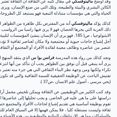
وقد أوضح
مالينوفسكي
في مقال كتبه عن الثقافة أن الثقافة تعتبر و
الكائن البشري والبيئة والطبيعة، وتلك التي من صنع الإنسان، ويرى
الحياة والتي هي مؤسسات متبادلة التبعية فهو يستبعد كل الطروحات ا
كذلك يؤكد
مالينوفسكي
أنه من المفترض بكل ظاهرة من الظواهر المج
ذلك العربة التي يجرها الحصان فهو لا يرى فيها راسبا من الرواسب
الايثنولوجيا ، ص( 185. فهو يرى أن الإنسان ينشئ 
أجل إشباع حاجات حيوية أو مجتمعية ولا مكان لعناصر ثقافية لا تؤدي
عنصر من عناصره وظائف معينة لفائدة الأفراد أو المجتمع أو الثقافة
ونجد كذلك من رواد هذه المدرسة
فرانس بوا س
الذي ينتقد المنهج
يرى أنه ينبغي قبل أن نوفق بين الظواهر يجب أن نتأكد من أنها ان
نكراء ولكنها ومن وجهة نظر البناء الثقافي التي هي جزء منه تعتب
تفتيش الباحث عن الوظيفة الحقيقية للسمة الثقافية والتي قد تكون 
(يحي مرسي ، أصول علم الانسان ،ص37 ).
وقد كتب الكثير من الوظيفيين عن الثقافة ويمكن تلخيص مجمل آرائهم 
دراستها على ما هي عليه في الحاضر، و يجب تحليلها إلى عناصرها ا
تقوم بوظيفة أساسية هي تقديم إشباع لحاجات الأفراد والمجتمع حتى 
ثقافة وليست مستقلة كليا ، فلا يمكن فهمها إلا في السياق العام لل
والسلوكات وما هي الارتباطات البنائية والوظيفية بين هذه الأشياء