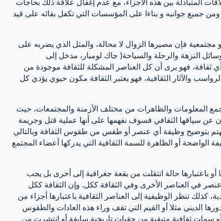
لاقات المتبادلة بين هذه الأجزاء، مع عدم إغفال علاقة ذلك بحاجات
من جميع جوانبه و بناءا على المؤسسات التي تكفل بقائه على قيد
و مجتمعية فإن مصيرها الزوال لا محالة، والمثل الذي يضربه على
سائل النزهة والرحلة والسياحة( جاك لومبار، مدخل إلى
تين في أي ثقافة، فهو يرى أن كل العناصر المشكلة للثقافة موجودة من
رواسب والآثار الثقافية، فهو يعتبر الثقافة مكون حيوي يؤدي كل
 جمع المعلومات والظاهرات من مختلف الأزمنة والمجتمعات، حيث
ان عن سياقها الثقافي فسوف نفهمها على أنها عملية قتل وجريمة
ية تهتم بتوضيح وظيفة أي عنصر أو طقس من طقوس الثقافة وبالتالي
 الواضحة أو الظاهرة للسمة الثقافية التي يدركها أعضاء المجتمع
ا أو باعتبارها حالة انتقلت من بقعة جغرافية إلى أخرى بل يجب
 عنصر في العناصر الأخرى وفي الثقافة ككل. وإن الثقافة ككل
 كذلك تنظر الوظيفية إلى العناصر الثقافية باعتبارها أجزاء من
ورها الديني مثلا أو القيم التي تقف وراء هذه العادات والطقوس
 أو سمات ثقافية متبقية من حقبات تاريخية سابقة أو انتشرت من