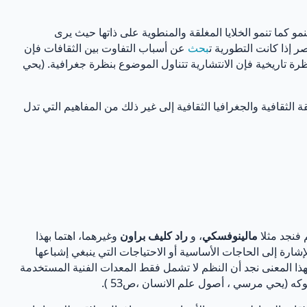
مو كما تنمو الخلايا المغلقة والمنطوية على ذاتها حيث يرى
 إذا كانت التطورية ت
بحث
عن أسباب التفاوت بين الثقافات فإن
رة تاريخية فإن الانتشارية تتناول الموضوع بنظرة جغرافية. (يحي
لثقافية والجغرافيا الثقافية إلى غير ذلك من المفاهيم التي تدل
 فنجد مثلا
مالينوفسكي
، و
راد كليف براون
وغيرهما، اهتما بهذا
شارة إلى الحاجات الأساسية أو الاحتياجات التي ينبغي إشباعها
ا المعنى نجد أن النظم لا تشمل فقط المعدات الفنية المستخدمة
وكه (يحي مرسي ، أصول علم الانسان ،ص53 ).