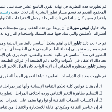
ثم تطورت هذه النظرية في نهاية القرن التاسع عشر حيث تبنى علماء 
المجتمع القديم قد قسم مسار تطور البشرية إلى ثلاث حقب
رئيسي
ة
باختراع معين كان سائدا في تلك المرحلة وجعل الاختراعات التكنو
وقد حاول
لويس مورغان
أن يربط بين هذه الحقب وبين مجتمعات بدا
أستراليا الأصليين والتي ساد فيها صيد السمك واستخدام النار وبداية و
ثم جاء بعد ذلك
تايلور
الذي اهتم بشكل أساسي بالعناصر الدينية ومراح
تعنيه ممارسه نحو إلى إضفاء الطابع الروحي على الطبيعة أي أنها 
التطور في مبدأ أساسي هو ثنائية الجسد والنفس، حيث يرى بان الإن
بعد ذلك الاعتقاد في الأموات والأجداد ثم الطبيعة أي قرائن الطبيعة
ويعتبر
تايلور
بمنظوره العلماني أن الإله الواحد كان المآل الأخير الذي
ثم ظهرت بعد ذلك الدراسات التطورية اتباعا لتعميق المبدأ التطور
أن هناك قوانين كلية تحكم الثقافة الإنسانية وأنها تمر بمرا
التسليم بظاهرة التغير الثقافي ورده اختلاف المراحل التطورية ل
أن اكتساب السمات الثقافية أو توا رثها يعتمد على القدرات الع
إن عناصر الثقافة ومكوناتها قابلة للاستعارة والانتقال من ثقاف