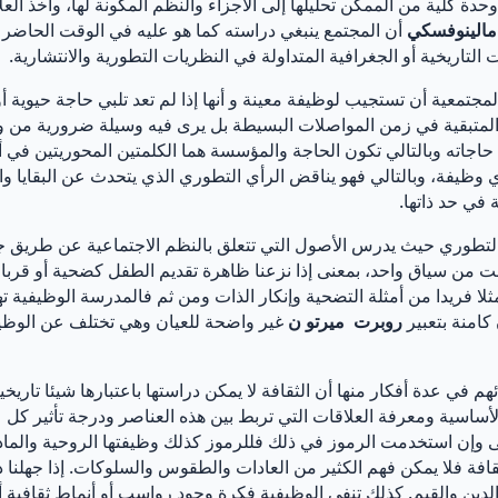
حدة كلية من الممكن تحليلها إلى الأجزاء والنظم المكونة لها، وأخذ الع
مالينوفسكي
أن المجتمع ينبغي دراسته كما هو عليه في الوقت الحاضر و
لتاريخية أو الجغرافية المتداولة في النظريات التطورية والانتشارية.
تمعية أن تستجيب لوظيفة معينة و أنها إذا لم تعد تلبي حاجة حيوية أ
 المتبقية في زمن المواصلات البسيطة بل يرى فيه وسيلة ضرورية من و
المؤسسات لتلبية حاجاته وبالتالي تكون الحاجة والمؤسسة هما الكلمتين المحوري
 وظيفة، وبالتالي فهو يناقض الرأي التطوري الذي يتحدث عن البقايا وال
 في حد ذاتها.
 التطوري حيث يدرس الأصول التي تتعلق بالنظم الاجتماعية عن طريق
تزعت من سياق واحد، بمعنى إذا نزعنا ظاهرة تقديم الطفل كضحية أو قرب
ر مثلا فريدا من أمثلة التضحية وإنكار الذات ومن ثم فالمدرسة الوظيف
كامنة بتعبير
روبرت ميرتو ن
غير واضحة للعيان وهي تختلف عن الوظيفة
في عدة أفكار منها أن الثقافة لا يمكن دراستها باعتبارها شيئا تاريخي
لأساسية ومعرفة العلاقات التي تربط بين هذه العناصر ودرجة تأثير كل
وإن استخدمت الرموز في ذلك فللرموز كذلك وظيفتها الروحية والمادية،
ثقافة فلا يمكن فهم الكثير من العادات والطقوس والسلوكات. إذا جهلنا د
 والدين والقيم. كذلك تنفي الوظيفية فكرة وجود رواسب أو أنماط ثقافية