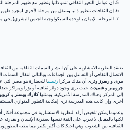
إن عوامل التغير الثقافي تنمو ذاتيا وتظهر مع ظهور المرحلة ا
إن الثقافات تتطور ذاتيا وتنتقل من مرحلة لأخرى لمجرد ظهور
المرحلة. الإيمان بالوحدة السيكولوجية للجنس البشري( يحي مرس
تعتقد النظرية الانتشارية على أن انتشار السمات الثقافية بين الثقا
الاتصال الثقافي أو التفاعل بين الجماعات وبالتالي انتقال السمات
بيرى
و
ريفرز
وترى أن هناك مركزا
رئيسي
ا للحضارة هو مصر التي عر
جروبينر
و
شميدت
حيث ترى وجود دوائر ثقافية أو بؤرا ومراكز حضا
إلى المركز وهناك المدرسة الأمريكية، ويمثلها
كلارك ويسلر
و
كروبي
أخرى وإن كانت هذه المدرسة ترى إمكانية التطور المتوازي المستقل وأ
وعموما يمكن تلخيص أراء النظرية الاستشارية في مجموعة أفكار أساس
لكنها بالمقابل لا تعرب على الثقة نفسها بعبقرية الإنسان و بقدرته 
الثقافية بين الشعوب وهي احتكاكات أكثر بكثير مما يظنه التطوريون