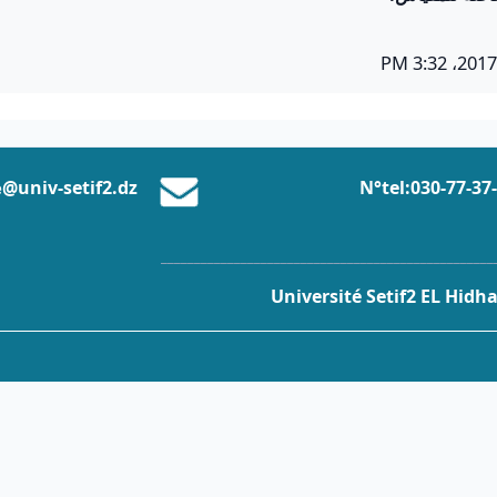
N°tel:0
30-77-37
@univ-setif2.dz
e
__________________________________________________