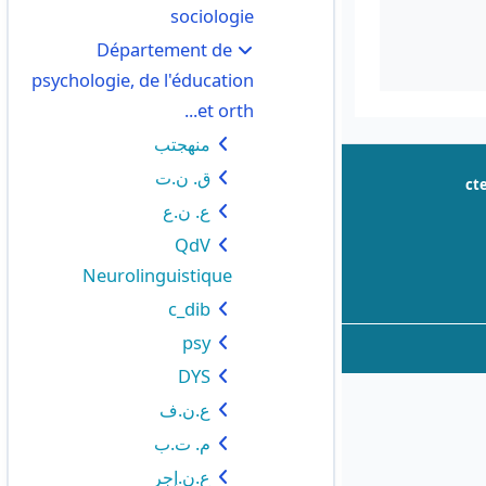
sociologie
Département de
psychologie, de l'éducation
et orth...
منهجتب
ق. ن.ت
ct
ع. ن.ع
QdV
Neurolinguistique
c_dib
psy
DYS
ع.ن.ف
م. ت.ب
ع.ن.إجر