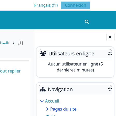
Français ‎(fr)‎
Connexion
Activer/désacti
إ آل
السدا
Blocs
Utilisateurs en ligne
Aucun utilisateur en ligne (5
dernières minutes)
out replier
Navigation
Accueil
Pages du site