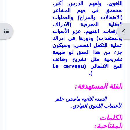
اللغوي. ولفهم الدرس أكثر،
سنتعمق في فهم المشاعر
(الانفعالات والمزاج) والعمليات
العقلية المعرفية (الادراك،
التوقعات، التقييم، عزو الأسباب
Ouvrir l’index du cours
Ouvr
والمعتقدات) ودورها في ادراك
عملية التكفل النفسي، وسيكون
جزء من هذا العمق ذو طبيعة
تشريحية مثل تشريح وظائف
المخ الانفعالي (Le cerveau
émotionnel).
الفئة المستهدفة:
السنة الثانية ماستر، علم
الأعصاب اللغوي العيادي.
الكلمات
المفتاحية: