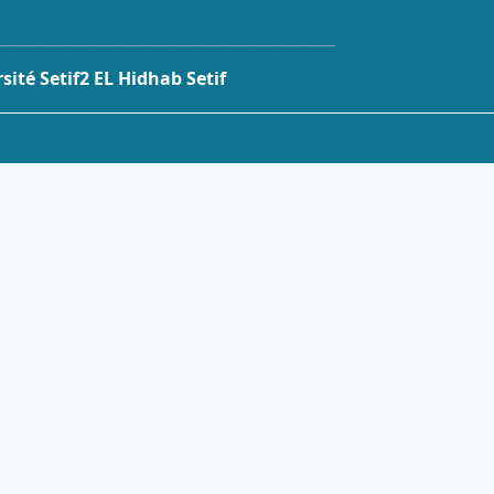
___________________________________________________
ité Setif2 EL Hidhab Setif