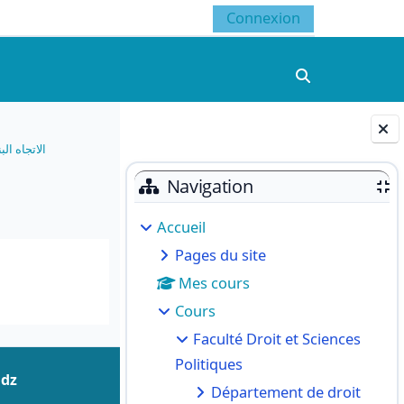
Connexion
Activer/désacti
الاتجاه الب
Blocs
Navigation
Accueil
Pages du site
Mes cours
Cours
Faculté Droit et Sciences
Politiques
.dz
Département de droit