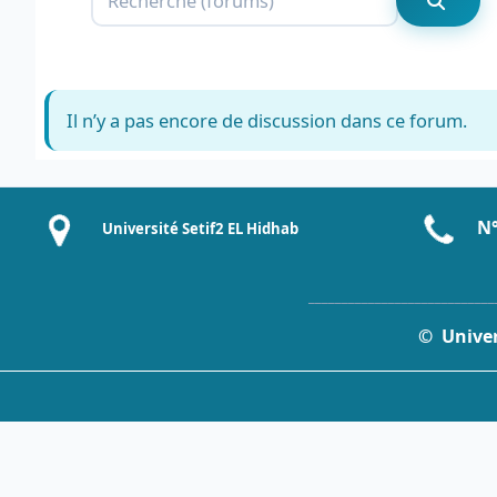
Recher
Il n’y a pas encore de discussion dans ce forum.
N°
Université Setif2 EL Hidhab
____________________________
© Univers