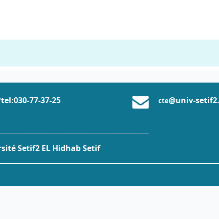
che (forums)
tel:0
30-77-37
-25
@univ-setif2
cte
___________________________________________________
ité Setif2 EL Hidhab Setif