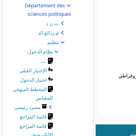
Département des
sciences politiques
ت ن د
م.ن.الع.الد
تنظيم
نظام الدخول
...
الإختبار القبلي
يروقراطي
اختبار الدخول
المخطط المنهجي
للمقياس
مسرد رئيسي
قائمة المراجع
قائمة المراجع
الإلكترونية
ct