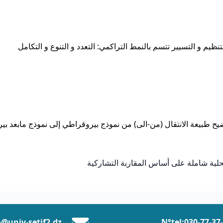
ظيم و التسيير تتسم بالنمط التراكمي: التعدد و التنوع و التكامل
بتوضيح طبيعة الانتقال (من-الى) من نموذج بيروقراطي إلى نموذج مابعد ب
محلية شاملة على أساس المقاربة التشاركية
N°tel:0
30-77-37
@univ-setif2.dz
e