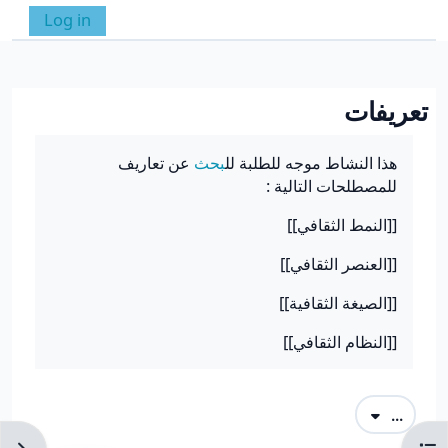
خطى إلى المحتوى الرئيسي
Log in
واجهة جانبية
تبديل إدخال البحث
تعريفات
متطلبات الإكمال
هذا النشاط موجه للطلبة لل
بحث
عن تعاريف
للمصطلحات التالية :
[[النمط الثقافي]]
[[العنصر الثقافي]]
[[الصيغة الثقافية]]
[[النظام الثقافي]]
تصدير المصطلحات
...