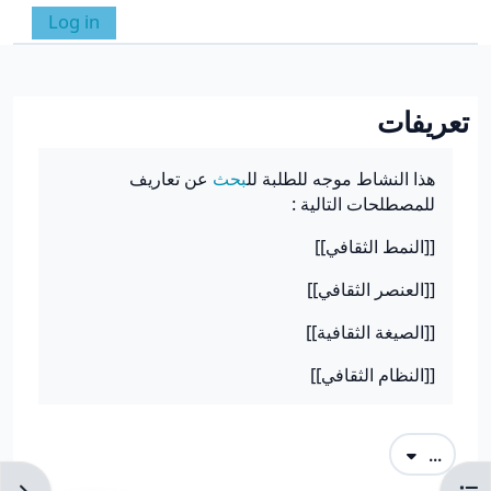
خطى إلى المحتوى الرئيسي
Log in
واجهة جانبية
تبديل إدخال البحث
تعريفات
متطلبات الإكمال
هذا النشاط موجه للطلبة لل
بحث
عن تعاريف
للمصطلحات التالية :
[[النمط الثقافي]]
[[العنصر الثقافي]]
[[الصيغة الثقافية]]
[[النظام الثقافي]]
تصدير المصطلحات
...