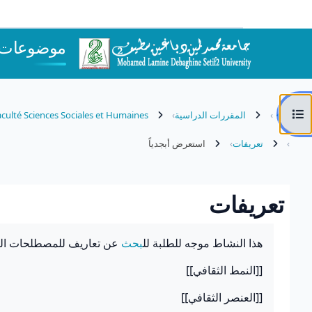
خطى إلى المحتوى الرئيسي
موضوعات عل
فتح فهرس المقرر
المقررات الدراسية
culté Sciences Sociales et Humaines
تعريفات
استعرض أبجدياً
تعريفات
متطلبات الإكمال
هذا النشاط موجه للطلبة لل
بحث
عن تعاريف للمصطلحات التا
[[النمط الثقافي]]
[[العنصر الثقافي]]