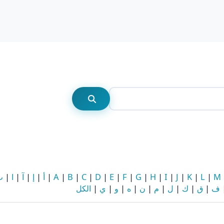
رس
بحث
بحث
M
|
L
|
K
|
J
|
I
|
H
|
G
|
F
|
E
|
D
|
C
|
B
|
A
|
أ
|
إ
|
آ
|
ا
|
ب
ف
|
ق
|
ك
|
ل
|
م
|
ن
|
ه
|
و
|
ي
|
الكل