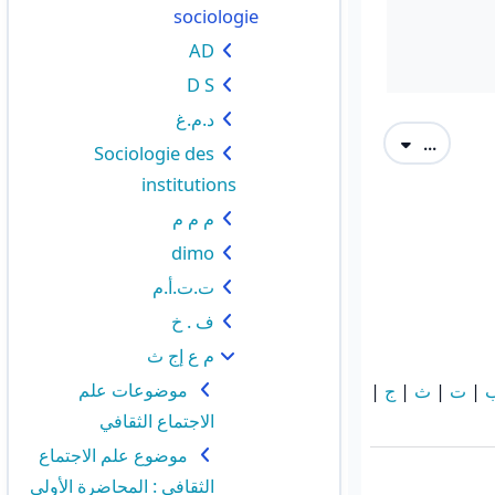
sociologie
AD
D S
د.م.غ
تصدير المصطلحات
...
Sociologie des
institutions
م م م
dimo
ت.ت.أ.م
ف . خ
م ع إج ث
موضوعات علم
|
ت
|
ث
|
ج
|
الاجتماع الثقافي
موضوع علم الاجتماع
الثقافي : المحاضرة الأولى