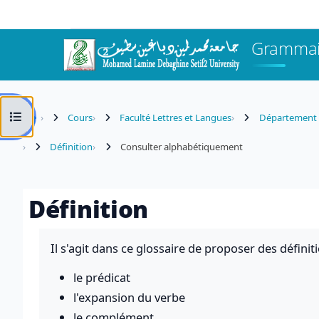
Passer au contenu principal
Grammair
Ouvrir l’index du cours
Cours
Faculté Lettres et Langues
Département d
Définition
Consulter alphabétiquement
Définition
Conditions d’achèvement
Il s'agit dans ce glossaire de proposer des défini
le prédicat
l'expansion du verbe
le complément