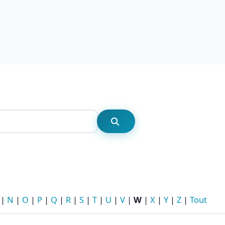
Rechercher
Rechercher
|
N
|
O
|
P
|
Q
|
R
|
S
|
T
|
U
|
V
|
W
|
X
|
Y
|
Z
|
Tout