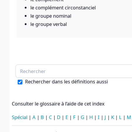
le complément circonstanciel
le groupe nominal
le groupe verbal
Rechercher dans les définitions aussi
Consulter le glossaire à l’aide de cet index
Spécial
|
A
|
B
|
C
|
D
|
E
|
F
|
G
|
H
|
I
|
J
|
K
|
L
|
M