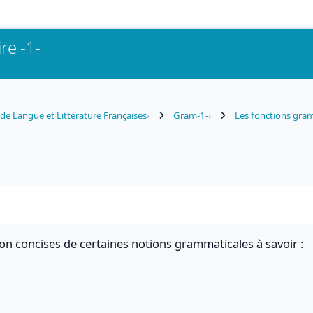
e -1-
e Langue et Littérature Françaises
Gram-1-
Les fonctions gra
tion concises de certaines notions grammaticales à savoir :