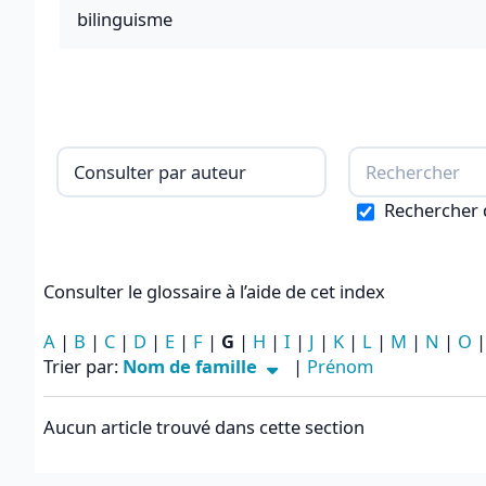
bilinguisme
Consulter le glossaire à l’aide de cet
Rechercher d
Consulter le glossaire à l’aide de cet index
A
|
B
|
C
|
D
|
E
|
F
|
G
|
H
|
I
|
J
|
K
|
L
|
M
|
N
|
O
Tri actuellement Nom de famille ascendant
Trier par:
Nom de famille
|
Prénom
Aucun article trouvé dans cette section