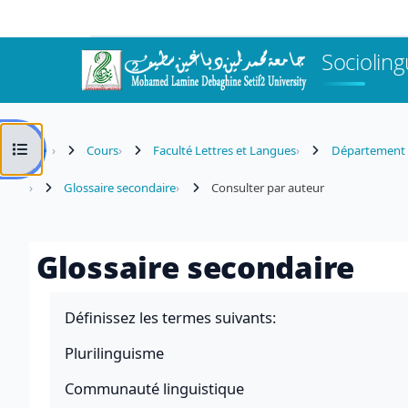
Passer au contenu principal
Socioling
Ouvrir l’index du cours
Cours
Faculté Lettres et Langues
Département d
Glossaire secondaire
Consulter par auteur
Glossaire secondaire
Conditions d’achèvement
Définissez les termes suivants:
Plurilinguisme
Communauté linguistique