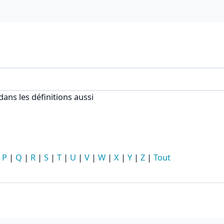
 index
ans les définitions aussi
|
P
|
Q
|
R
|
S
|
T
|
U
|
V
|
W
|
X
|
Y
|
Z
|
Tout