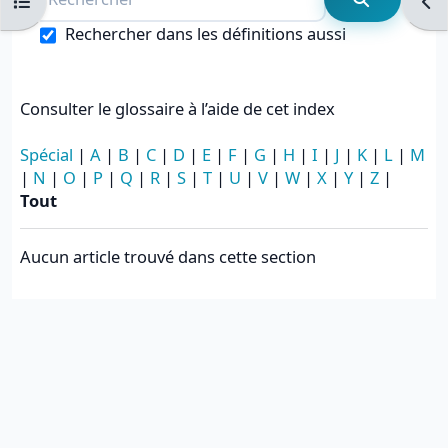
Ouvrir l’index du cours
Ouvr
Recherche
Rechercher dans les définitions aussi
Consulter le glossaire à l’aide de cet index
Spécial
|
A
|
B
|
C
|
D
|
E
|
F
|
G
|
H
|
I
|
J
|
K
|
L
|
M
|
N
|
O
|
P
|
Q
|
R
|
S
|
T
|
U
|
V
|
W
|
X
|
Y
|
Z
|
Tout
Aucun article trouvé dans cette section