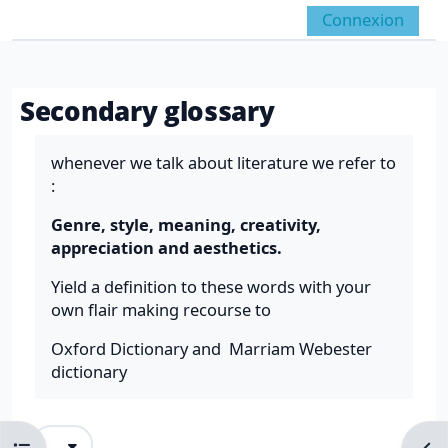
Passer au contenu principal
Connexion
Panneau latéral
Activer/désactiver la 
Secondary glossary
Conditions d’achèvement
whenever we talk about literature we refer to
:
Genre, style, meaning, creativity,
appreciation and aesthetics.
Yield a definition to these words with your
own flair making recourse to
Oxford Dictionary and Marriam Webester
dictionary
Exporter des articles
...