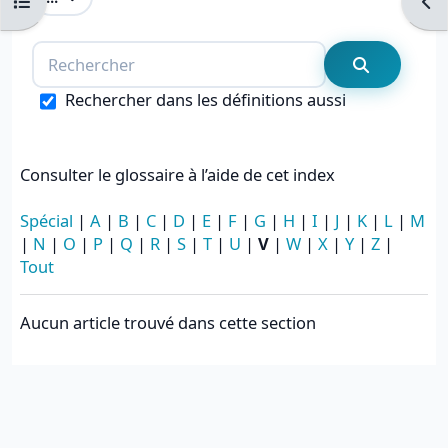
Ouvrir l’index du cours
Ouvr
Rechercher
Recherche
Rechercher dans les définitions aussi
Consulter le glossaire à l’aide de cet index
Spécial
|
A
|
B
|
C
|
D
|
E
|
F
|
G
|
H
|
I
|
J
|
K
|
L
|
M
|
N
|
O
|
P
|
Q
|
R
|
S
|
T
|
U
|
V
|
W
|
X
|
Y
|
Z
|
Tout
Aucun article trouvé dans cette section