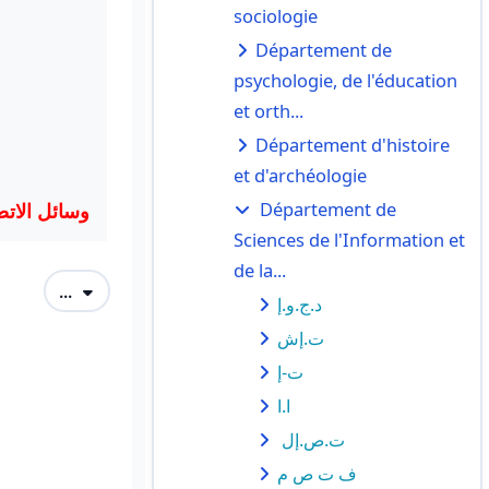
sociologie
Département de
psychologie, de l'éducation
et orth...
Département d'histoire
et d'archéologie
Département de
وسائل الاتص.
Sciences de l'Information et
de la...
Exporter des articles
...
د.ج.و.إ
ت.إش
ت-إ
ا.ا
ت.ص.إل
ف ت ص م