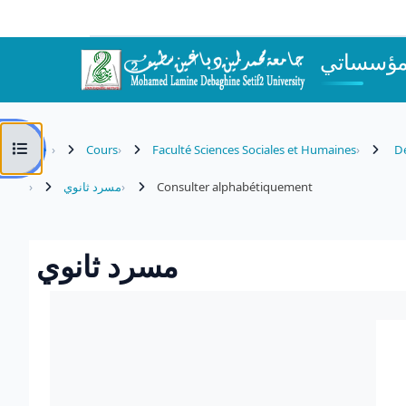
Passer au contenu principal
مؤسساتي
Ouvrir l’index du cours
Cours
Faculté Sciences Sociales et Humaines
Dé
مسرد ثانوي
Consulter alphabétiquement
مسرد ثانوي
Conditions d’achèvement