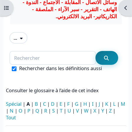
وسائل الاتصال - المقابلة - الاجتماع - الندوة -
Ouvrir l’index du cours
Ouvr
الهاتف - التقرير - سبر الآراء - الملصقة -
الكاريكاتير- البريد الالكتروني.
Exporter des articles
...
Rechercher
Recherche
Rechercher dans les définitions aussi
Consulter le glossaire à l’aide de cet index
Spécial
|
A
|
B
|
C
|
D
|
E
|
F
|
G
|
H
|
I
|
J
|
K
|
L
|
M
|
N
|
O
|
P
|
Q
|
R
|
S
|
T
|
U
|
V
|
W
|
X
|
Y
|
Z
|
Tout