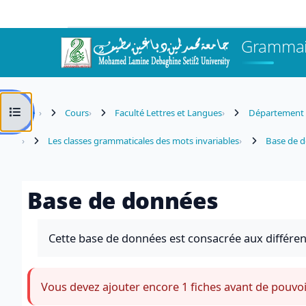
Passer au contenu principal
Grammair
Ouvrir l’index du cours
Cours
Faculté Lettres et Langues
Département d
Les classes grammaticales des mots invariables
Base de 
Base de données
Conditions d’achèvement
Cette base de données est consacrée aux différente
Vous devez ajouter encore 1 fiches avant de pouvoir