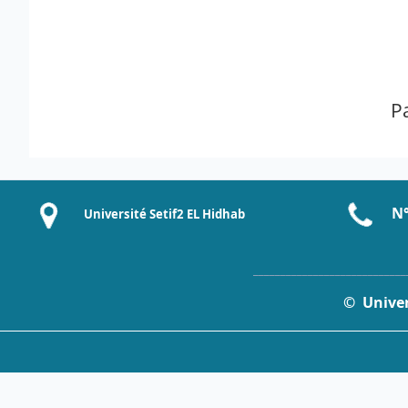
P
N°
Université Setif2 EL Hidhab
____________________________
© Univers