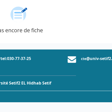
as encore de fiche
tel:0
30-77-37
-25
@univ-setif2
cte
___________________________________________________
ité Setif2 EL Hidhab Setif