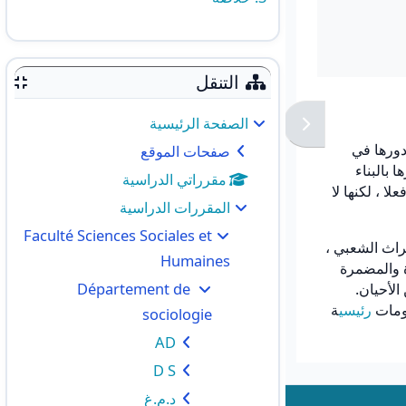
التنقل
الصفحة الرئيسية
ودورها في
صفحات الموقع
 بالبناء
مقرراتي الدراسية
ا ، لكنها لا
المقررات الدراسية
Faculté Sciences Sociales et
راث الشعبي ،
Humaines
رة والمضمرة
Département de
الأحيان.
ظومات
رئيسي
ة
sociologie
AD
D S
د.م.غ