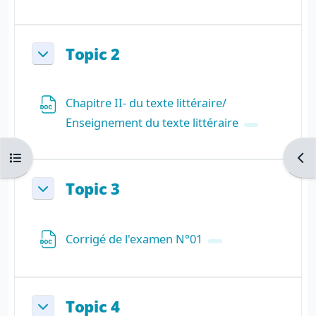
Topic 2
Replier
Chapitre II- du texte littéraire/
Fichier
Enseignement du texte littéraire
Ouvrir l’index du cours
Ouvr
Topic 3
Replier
Fichier
Corrigé de l'examen N°01
Topic 4
Replier