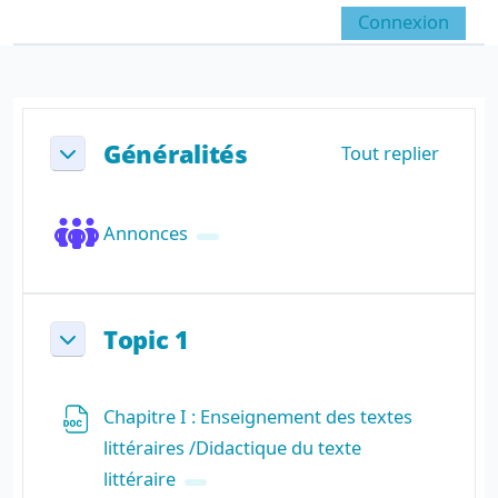
Passer au contenu principal
Connexion
Panneau latéral
Activer/désactiver la sai
Résumé de section
Généralités
Tout replier
Replier
Forum
Annonces
Topic 1
Replier
Chapitre I : Enseignement des textes
littéraires /Didactique du texte
Fichier
littéraire