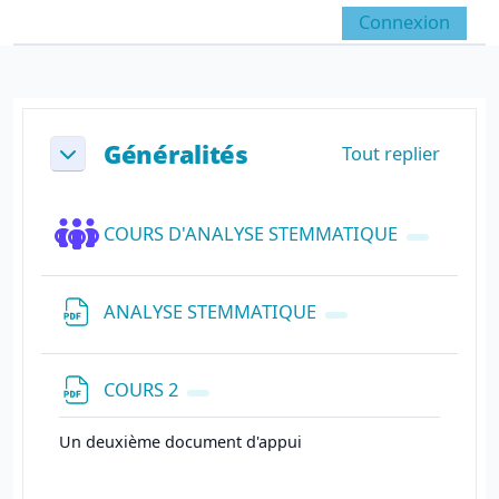
Passer au contenu principal
Connexion
Panneau latéral
Activer/désactiver la sai
Résumé de section
Généralités
Tout replier
Replier
Forum
COURS D'ANALYSE STEMMATIQUE
Fichier
ANALYSE STEMMATIQUE
Fichier
COURS 2
Un deuxième document d'appui