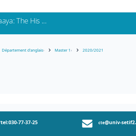
ya: The His ...
Département d'anglais
Master 1
2020/2021
tel:0
30-77-37
-25
@univ-setif2
cte