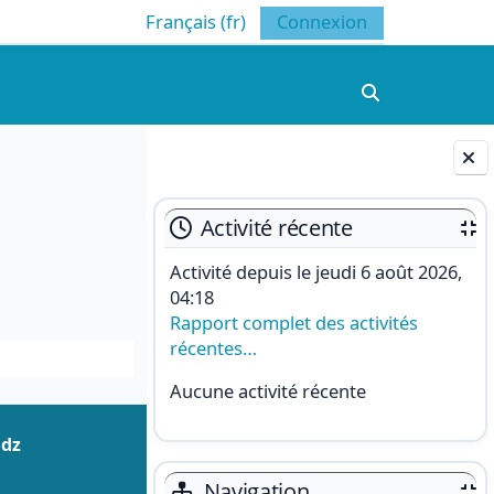
Français ‎(fr)‎
Connexion
Activer/désacti
Blocs
Activité récente
Activité depuis le jeudi 6 août 2026,
04:18
Rapport complet des activités
récentes…
Aucune activité récente
.dz
Navigation