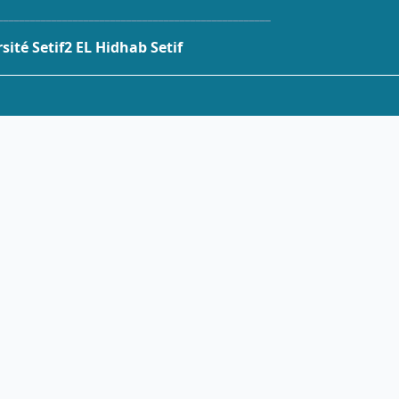
___________________________________________________
ité Setif2 EL Hidhab Setif