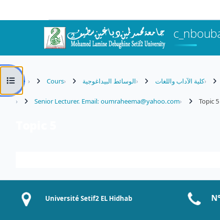
Passer au contenu principal
c_nboubaa
Ouvrir l’index du cours
Cours
الوسائط البيداغوجية
كلية الآداب واللغات
Senior Lecturer. Email: oumraheema@yahoo.com
Topic 5
Topic 5
Résumé de section
N°
Université Setif2 EL Hidhab