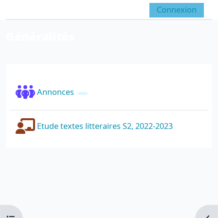
Passer au contenu principal
Connexion
Panneau latéral
Activer/désactiver la sai
Généralités
Résumé de section
Forum
Annonces
Leçon
Etude textes litteraires S2, 2022-2023