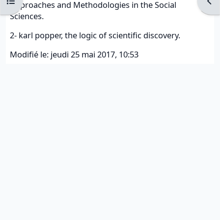
Ouvrir l’index du cours
Ouvr
Approaches and Methodologies in the Social
Sciences.
2- karl popper, the logic of scientific discovery.
Modifié le: jeudi 25 mai 2017, 10:53