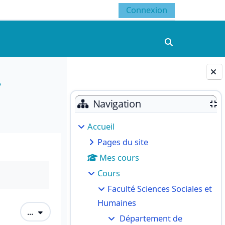
Connexion
Activer/désacti
م
Blocs
Navigation
Accueil
Pages du site
Mes cours
Cours
Faculté Sciences Sociales et
Humaines
Exporter des articles
...
Département de