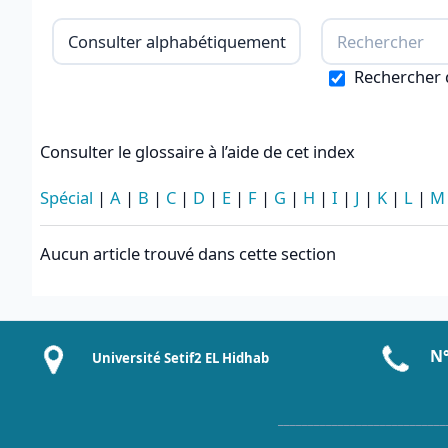
Consulter le glossaire à l’aide de cet
Rechercher d
Consulter le glossaire à l’aide de cet index
Spécial
|
A
|
B
|
C
|
D
|
E
|
F
|
G
|
H
|
I
|
J
|
K
|
L
|
M
Aucun article trouvé dans cette section
N°
Université Setif2 EL Hidhab
____________________________