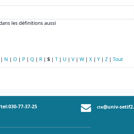
 index
ans les définitions aussi
|
N
|
O
|
P
|
Q
|
R
|
S
|
T
|
U
|
V
|
W
|
X
|
Y
|
Z
|
Tout
tel:0
30-77-37
-25
@univ-setif2
cte
___________________________________________________