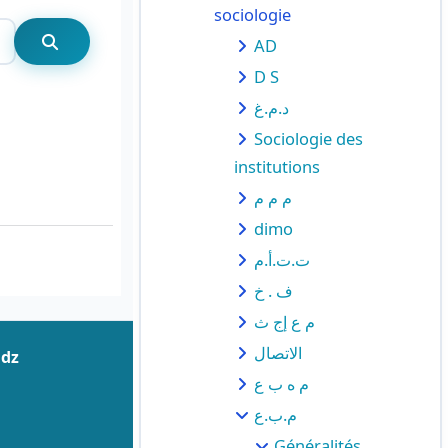
sociologie
Rechercher
AD
Rechercher
D S
د.م.غ
Sociologie des
institutions
م م م
dimo
ت.ت.أ.م
ف . خ
م ع إج ث
الاتصال
.dz
م ه ب ع
م.ب.ع
Généralités