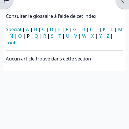
Ouvrir l’index du cours
Ouvr
Consulter le glossaire à l’aide de cet index
Spécial
|
A
|
B
|
C
|
D
|
E
|
F
|
G
|
H
|
I
|
J
|
K
|
L
|
M
|
N
|
O
|
P
|
Q
|
R
|
S
|
T
|
U
|
V
|
W
|
X
|
Y
|
Z
|
Tout
Aucun article trouvé dans cette section