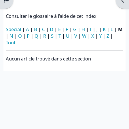
Ouvrir l’index du cours
Ouvr
Consulter le glossaire à l’aide de cet index
Spécial
|
A
|
B
|
C
|
D
|
E
|
F
|
G
|
H
|
I
|
J
|
K
|
L
|
M
|
N
|
O
|
P
|
Q
|
R
|
S
|
T
|
U
|
V
|
W
|
X
|
Y
|
Z
|
Tout
Aucun article trouvé dans cette section