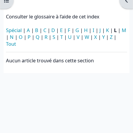
Ouvrir l’index du cours
Ouvr
Consulter le glossaire à l’aide de cet index
Spécial
|
A
|
B
|
C
|
D
|
E
|
F
|
G
|
H
|
I
|
J
|
K
|
L
|
M
|
N
|
O
|
P
|
Q
|
R
|
S
|
T
|
U
|
V
|
W
|
X
|
Y
|
Z
|
Tout
Aucun article trouvé dans cette section