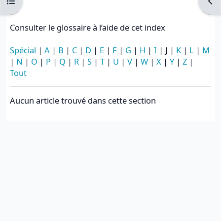
Ouvrir l’index du cours
Ouvr
Consulter le glossaire à l’aide de cet index
Spécial
|
A
|
B
|
C
|
D
|
E
|
F
|
G
|
H
|
I
|
J
|
K
|
L
|
M
|
N
|
O
|
P
|
Q
|
R
|
S
|
T
|
U
|
V
|
W
|
X
|
Y
|
Z
|
Tout
Aucun article trouvé dans cette section