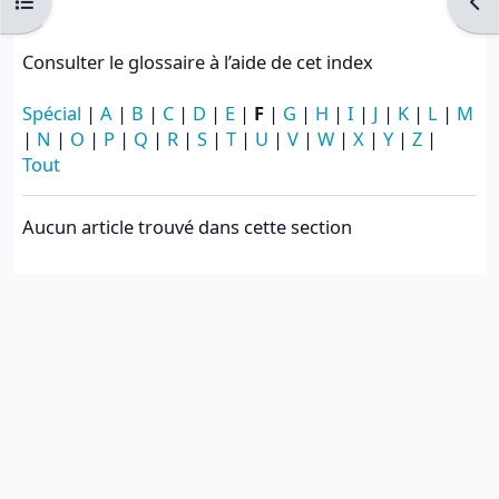
Ouvrir l’index du cours
Ouvr
Consulter le glossaire à l’aide de cet index
Spécial
|
A
|
B
|
C
|
D
|
E
|
F
|
G
|
H
|
I
|
J
|
K
|
L
|
M
|
N
|
O
|
P
|
Q
|
R
|
S
|
T
|
U
|
V
|
W
|
X
|
Y
|
Z
|
Tout
Aucun article trouvé dans cette section