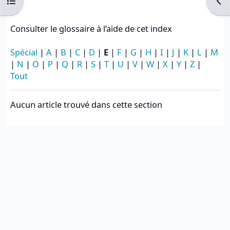
Ouvrir l’index du cours
Ouvr
Consulter le glossaire à l’aide de cet index
Spécial
|
A
|
B
|
C
|
D
|
E
|
F
|
G
|
H
|
I
|
J
|
K
|
L
|
M
|
N
|
O
|
P
|
Q
|
R
|
S
|
T
|
U
|
V
|
W
|
X
|
Y
|
Z
|
Tout
Aucun article trouvé dans cette section