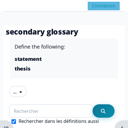
Passer au contenu principal
Connexion
Panneau latéral
Activer/désactiver la 
secondary glossary
Conditions d’achèvement
Define the following:
statement
thesis
Exporter des articles
...
Rechercher
Recherche
Rechercher dans les définitions aussi