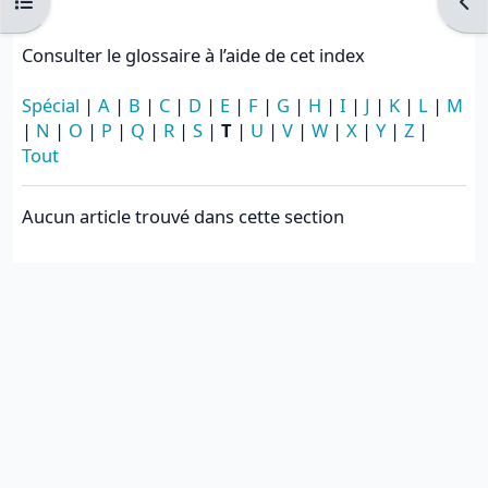
Ouvrir l’index du cours
Ouvr
Consulter le glossaire à l’aide de cet index
Spécial
|
A
|
B
|
C
|
D
|
E
|
F
|
G
|
H
|
I
|
J
|
K
|
L
|
M
|
N
|
O
|
P
|
Q
|
R
|
S
|
T
|
U
|
V
|
W
|
X
|
Y
|
Z
|
Tout
Aucun article trouvé dans cette section