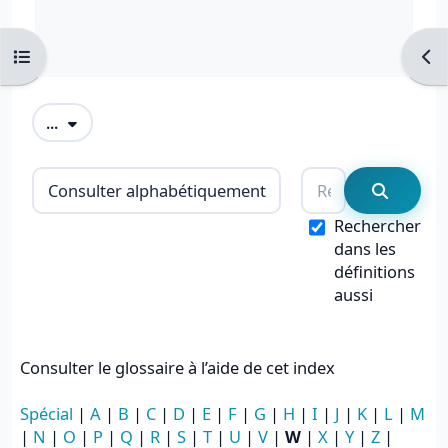
Ouvrir l’index du cours
Ouvr
Exporter des articles
...
Consulter le glossaire à l’aide de cet i
Rechercher
Recherc
Rechercher
dans les
définitions
aussi
Consulter le glossaire à l’aide de cet index
Spécial
|
A
|
B
|
C
|
D
|
E
|
F
|
G
|
H
|
I
|
J
|
K
|
L
|
M
|
N
|
O
|
P
|
Q
|
R
|
S
|
T
|
U
|
V
|
W
|
X
|
Y
|
Z
|