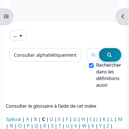
Ouvrir l’index du cours
Ouvr
Exporter des articles
...
Consulter le glossaire à l’aide de cet i
Rechercher
Recherc
Rechercher
dans les
définitions
aussi
Consulter le glossaire à l’aide de cet index
Spécial
|
A
|
B
|
C
|
D
|
E
|
F
|
G
|
H
|
I
|
J
|
K
|
L
|
M
|
N
|
O
|
P
|
Q
|
R
|
S
|
T
|
U
|
V
|
W
|
X
|
Y
|
Z
|