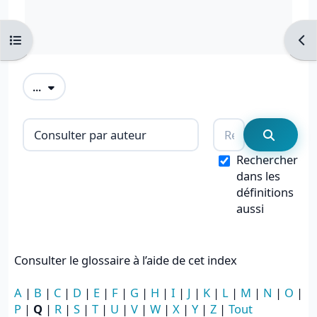
Ouvrir l’index du cours
Ouvr
Exporter des articles
...
Consulter le glossaire à l’aide de cet i
Rechercher
Recherc
Rechercher
dans les
définitions
aussi
Consulter le glossaire à l’aide de cet index
A
|
B
|
C
|
D
|
E
|
F
|
G
|
H
|
I
|
J
|
K
|
L
|
M
|
N
|
O
|
P
|
Q
|
R
|
S
|
T
|
U
|
V
|
W
|
X
|
Y
|
Z
|
Tout