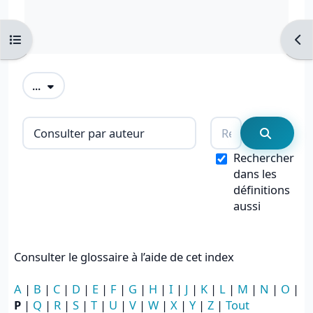
Ouvrir l’index du cours
Ouvr
Exporter des articles
...
Consulter le glossaire à l’aide de cet i
Rechercher
Recherc
Rechercher
dans les
définitions
aussi
Consulter le glossaire à l’aide de cet index
A
|
B
|
C
|
D
|
E
|
F
|
G
|
H
|
I
|
J
|
K
|
L
|
M
|
N
|
O
|
P
|
Q
|
R
|
S
|
T
|
U
|
V
|
W
|
X
|
Y
|
Z
|
Tout