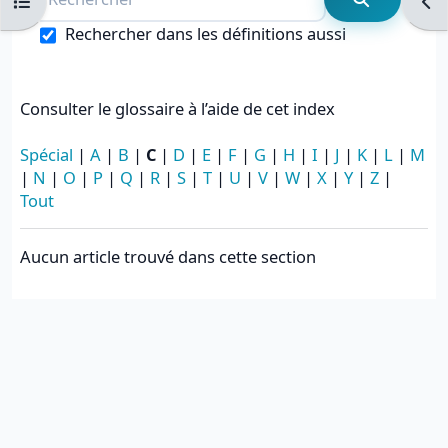
Ouvrir l’index du cours
Ouvr
Recherche
Rechercher dans les définitions aussi
Consulter le glossaire à l’aide de cet index
Spécial
|
A
|
B
|
C
|
D
|
E
|
F
|
G
|
H
|
I
|
J
|
K
|
L
|
M
|
N
|
O
|
P
|
Q
|
R
|
S
|
T
|
U
|
V
|
W
|
X
|
Y
|
Z
|
Tout
Aucun article trouvé dans cette section