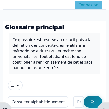
Passer au contenu principal
Connexion
Panneau latéral
Activer/désactiver la 
Glossaire principal
Conditions d’achèvement
Ce glossaire est réservé au recueil puis à la
définition des concepts-clés relatifs à la
méthodologie du travail et recherche
universitaires. Tout étudiant est tenu de
contribuer à l'enrichissement de cet espace
par au moins une entrée.
Exporter des articles
...
Consulter le glossaire à l’aide de cet i
Rechercher
Recherc