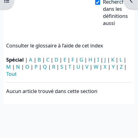
Ouvrir l’index du cours
Ouvr
Rechercher
dans les
définitions
aussi
Consulter le glossaire à l’aide de cet index
Spécial
|
A
|
B
|
C
|
D
|
E
|
F
|
G
|
H
|
I
|
J
|
K
|
L
|
M
|
N
|
O
|
P
|
Q
|
R
|
S
|
T
|
U
|
V
|
W
|
X
|
Y
|
Z
|
Tout
Aucun article trouvé dans cette section