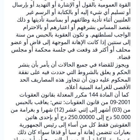
القوة العمومية بالقول أو الإشارة أو التهديد أو بإرسال
أو تسليم أي شيء إليه أو بالكتابة أو الرسم غير
العلنيين أثناء تأدية وظائفهم أو بمناسبة تأديتها و ذلك
بقصد المساس بشرفهم أو اعتبارهم أو بالاحترام
الواجب لسلطتهم. و تكون العقوبة بالحبس من سنة
إلى سنتين إذا كانت الإهانة الموجهة إلى قاض أو عضو
محلف أو أكثر قد وقعت في جلسة محكمة أو مجلس
قضاء.
ويجوز للقضاء في جميع الحالات أن يأمر بأن ينشر
الحكم و يعلق بالشروط التي حددت فيه على نفقة
المحكوم عليه دون أن تتجاوز هذه المصاريف الحد
الأقصى للغرامة المبنية أعلاه.
كما أن المادة 144 مكرر المعدلة بقانون العقوبات
2001-09 من قانون العقوبات: تنص: يعاقب بالحبس
من (03) أشهر إلى إثني عشر (12) شهرا و بغرامة من
50.000 دج إلى 250.00000 دج أو بإحدى هاتين
العقوبتين فقط كل من أساء إلى رئيس الجمهورية
بعبارات تتضمن إهانة أو سبا أو قذفا سواء كان ذلك
عن طريق الكتابة أو الرسم أو التصريح أو بأية وسيلة