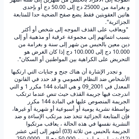
و بغرامة من 25000 دج إلى 50.00 دج أو بإحدى
هاتين العقوبتين فقط يضع صفح الضحية حدا للمتابعة
الجزائرية".
"ويعاقب على القذف الموجه إلى شخص أو أكثر
بسبب انتمائهم إلى مجموعة عرقية أو مذهبية أو إلى
دين معين بالحبس من شهر إلى سنة و بغرامة من
10.000 دج إلى 100.000 دج إذا كان الغرض هو
التحريض على الكراهية بين المواطنين أو السكان".
و تجدر الإشارة أن هناك جنح و جنايات التي ارتكبها
الأشخاص ضد النظام العمومي و قد حدد في القانون
المعدل في 2001_09 و هي المادة 144 مكرر 1 و التي
اندرجت فيها جريمة القذف حيث تنص عندما ترتكب
الجريمة المنصوص عليها في المادة 144 مكرر
بواسطة نشرية يومية أو أسبوعية أو شهرية أو غيرها،
فإن المتابعة الجزائية تتخذ ضد مرتكب الإساءة و ضد
النشرية نفسها في هذه الحالة ، يعاقب مرتكبوا
الجريمة بالحبس من ثلاثة (03) أشهر إلى إثني عشر
(12) شهرا و بغرامة من 50.000 دج إلى 250.0000