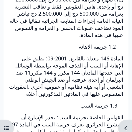
دج أو بإحدى هاتين العقوبتين فقط و تعاقب النشرية
بغرامة من 500.000 دج إلى 2.500.000 دج تباشر
النيابة العامة إجراءات المتابعة الجزائية تلقائيا في حالة
العود تضاعف عقوبات الحبس و الغرامة و النصوص
عليها في هذه المادة.
1.2 جريمة الاهانة
المادة 146 معدلة بالقانون 2001-09: تطبق على
الإهانة أو السب أو القذف الموجه بواسطة الوسائل
التي حددتها المادتان 144 مكرر و 144 مكرر11 ضد
البرلمان أو إحدى غرفتيه أو ضد الجيش الوطني
الشعبي أو أية هيئة نظامية أو عمومية أخرى .العقوبات
المنصوص عليها في المادتين المذكورتين أعلاه
1.3 جريمة السب
القوانين الخاصة بجريمة السب: تجدر الإشارة أن
المشرع الجزائري يعرف جريمة السب في المادة 297
Ouvrir l’index du cours
Ouvr
من قانون العقوبات كما يلي: "يعد سبا كل تعبير مشين