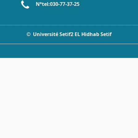
N°tel:0
30-77-37
-25
__________________________________________________________________________
© Université Setif2 EL Hidhab Setif