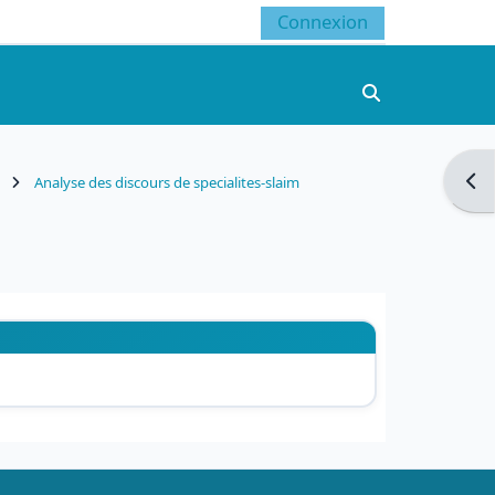
Connexion
Activer/désacti
Ouvr
Analyse des discours de specialites-slaim