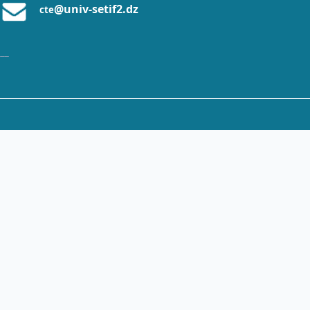
@univ-setif2.dz
cte
___