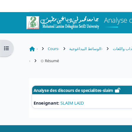
Passer au contenu principal
Analyse d
Ouvrir l’index du cours
Cours
الوسائط البيداغوجية
آداب واللغات
Résumé
Analyse des discours de specialites-slaim
Enseignant:
SLAIM LAID