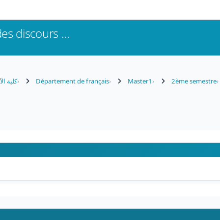
es discours ...
كلية ال
Département de français
Master1
2ème semestre